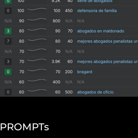
earch
y PROMPTs