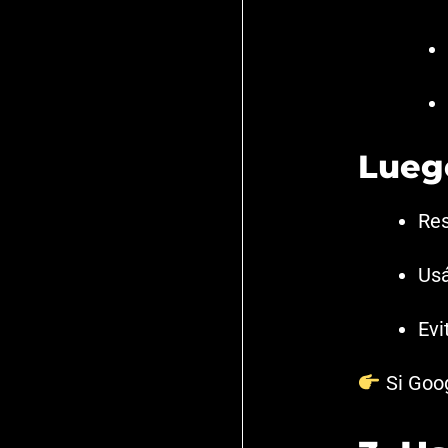
Lueg
Res
Usá
Evi
Si Goog