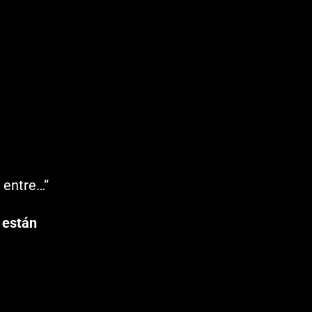
a entre…”
 están