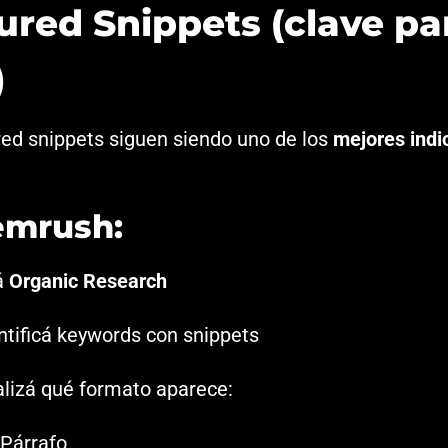
ured Snippets (clave pa
)
red snippets siguen siendo uno de los
mejores indi
emrush:
á
Organic Research
ntificá keywords con snippets
lizá qué formato aparece:
Párrafo