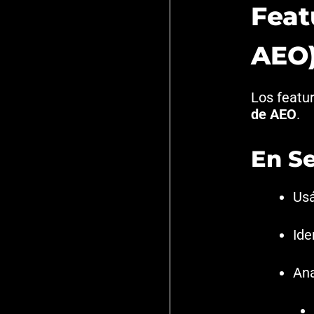
Feat
AEO
Los featu
de AEO
.
En S
Us
Ide
Ana