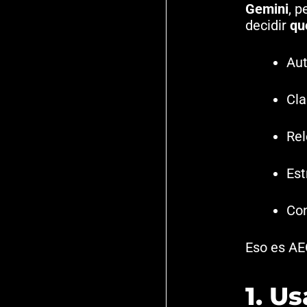
Gemini
, p
decidir
qu
Aut
Cla
Rel
Est
Con
Eso es AEO
1. U