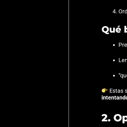
Ord
Qué 
Pre
Len
“qu
Estas s
intentand
2. O