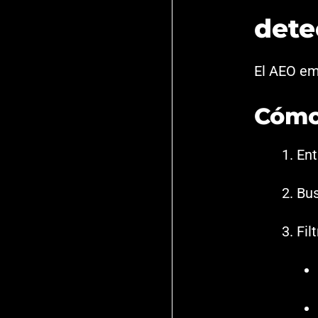
dete
El AEO e
Cómo
Ent
Bus
Fil