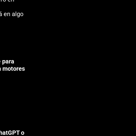
á en algo
 para
n motores
ChatGPT o