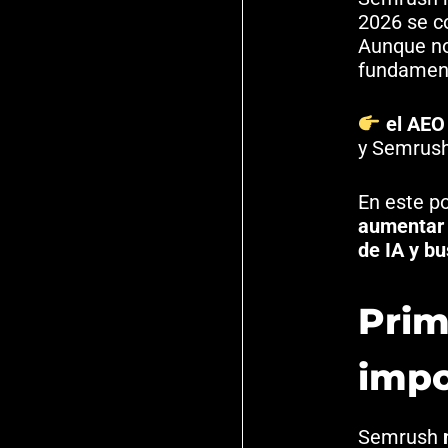
2026 se c
Aunque no
fundament
el AEO
y Semrush
En este p
aumentar 
de IA y bu
Prim
impo
Semrush